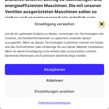
energieeffizienten Maschinen. Die mit unseren
Ventilen ausgerüsteten Maschinen sollen so
sicher und energiesparend wie möglich sein.
Einwilligung verwalten
Dabei ist uns eine enge Abstimmung mit
Um dir ein optimales Erlebnis zu bieten, verwenden wir Technologien wie
unseren Kunden sehr wichtig. Durch modernste
Cookies, um Geräteinformationen zu speichern und/oder darauf
Fertigungsverfahren und der kontinuierlichen
zuzugreifen. Wenn du diesen Technologien zustimmst, können wir Daten
wie das Surfverhalten oder eindeutige IDs auf dieser Website verarbeiten.
Weiterentwicklung bei uns im Unternehmen
Wenn du deine Einwilligung nicht erteilst oder zurückziehst, können
stellen wir qualitativ und langlebige Produkte
bestimmte Merkmale und Funktionen beeinträchtigt werden.
für Ihre Anwendung her.
Akzeptieren
Ablehnen
Einstellungen ansehen
Datenschutz
Impressum